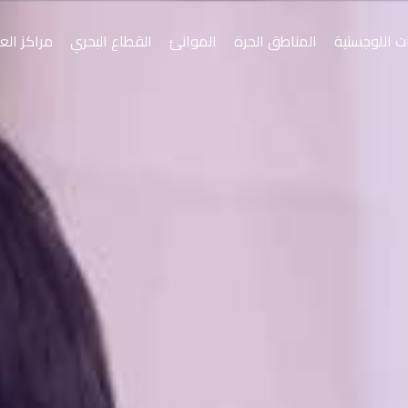
ت اللوجستية
المناطق الحرة
الموانئ
القطاع البحري
مراكز الع
س
موانئ
أسياد
قة الحرة بصلالة