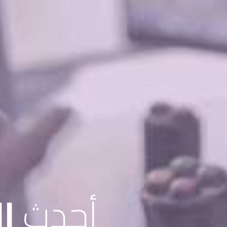
أحدث
ال