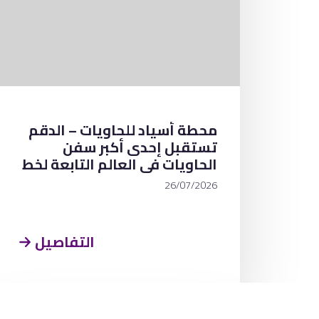
محطة أسياد للحاويات – الدقم
تستقبل إحدى أكبر سفن
الحاويات في العالم التابعة لخط
سي إم إيه سي جي إم ، والتي
26/07/2026
يصل طولها إلى نحو 400 متر
التفاصيل