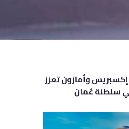
 إكسبريس وأمازون تعزز
في سلطنة عُمان