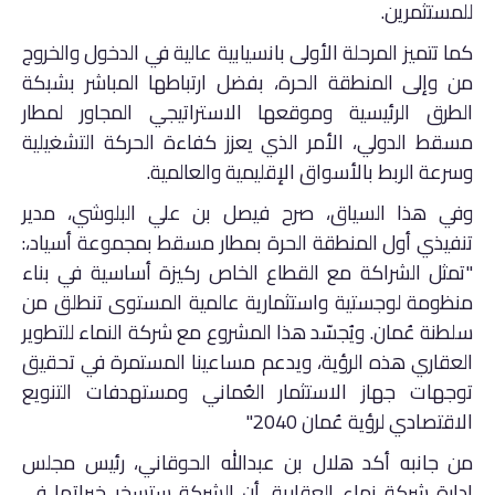
للمستثمرين.
كما تتميز المرحلة الأولى بانسيابية عالية في الدخول والخروج
من وإلى المنطقة الحرة، بفضل ارتباطها المباشر بشبكة
الطرق الرئيسية وموقعها الاستراتيجي المجاور لمطار
مسقط الدولي، الأمر الذي يعزز كفاءة الحركة التشغيلية
وسرعة الربط بالأسواق الإقليمية والعالمية.
وفي هذا السياق، صرح فيصل بن علي البلوشي، مدير
تنفيذي أول المنطقة الحرة بمطار مسقط بمجموعة أسياد،:
"تمثل الشراكة مع القطاع الخاص ركيزة أساسية في بناء
منظومة لوجستية واستثمارية عالمية المستوى تنطلق من
سلطنة عُمان. ويُجسّد هذا المشروع مع شركة النماء للتطوير
العقاري هذه الرؤية، ويدعم مساعينا المستمرة في تحقيق
توجهات جهاز الاستثمار العُماني ومستهدفات التنويع
الاقتصادي لرؤية عُمان 2040."
من جانبه أكد هلال بن عبدالله الحوقاني، رئيس مجلس
إدارة شركة نماء العقارية، أن الشركة ستسخر خبراتها في