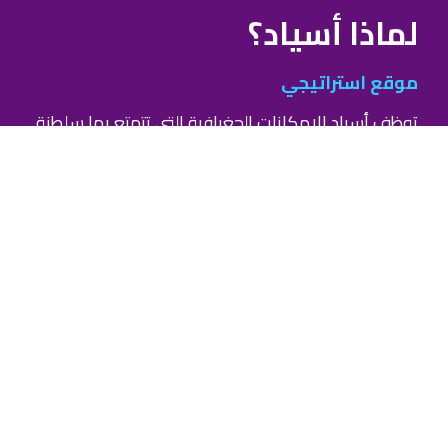
لماذا أسياد؟
موقع استراتيجي
توظف أسياد الامكانات الجغرافية التي تتمتع بها سلطنة
عُمان كبوابة تربط بين الشرق
والغرب لتقدم ميزات تشمل
أوقات عبور أسرع وتكلفة تنافسية للخدمات.
دعم محلي ووصول عالمي
تنتشر شبكة مجموعة أسياد في مختلف القارات وتمتلك
مكاتب في أكبر الأسواق العالمية
مثل الولايات المتحدة
الأمريكية، والهند، والصين، ودول مجلس التعاون الخليجي
مما
يجعلها مركزًا أساسيًا يربطك ويعزز وصولك للأسواق
العالمية.
مرونة وابتكار