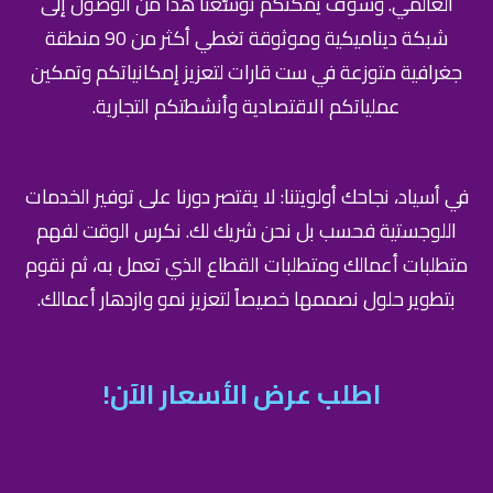
العالمي. وسوف يُمكِّنُكم توسُّعنا هذا من الوصول إلى
شبكة ديناميكية وموثوقة تغطي أكثر من 90 منطقة
جغرافية متوزعة في ست قارات لتعزيز إمكانياتكم وتمكين
عملياتكم الاقتصادية وأنشطتكم التجارية.
في أسياد، نجاحك أولويتنا: لا يقتصر دورنا على توفير الخدمات
اللوجستية فحسب بل نحن شريك لك. نكرس الوقت لفهم
متطلبات أعمالك ومتطلبات القطاع الذي تعمل به، ثم نقوم
بتطوير حلول نصممها خصيصاً لتعزيز نمو وازدهار أعمالك.
اطلب عرض الأسعار الآن!