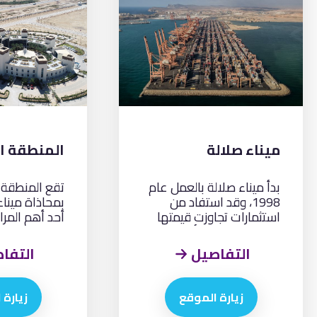
ميناء صلالة
المنطقة ال
بدأ ميناء صلالة بالعمل عام
تقع المنطقة ا
1998، وقد استفاد من
بمحاذاة ميناء
استثمارات تجاوزت قيمتها
أحد أهم المرا
200 مليون دولار أمريكي
في عُمان، وتد
ليصبح اليوم أحد أكبر موانئ
شركة صلالة لل
التفاصيل
التفا
الشحن العابر في العالم.
زيارة الموقع
زيارة 