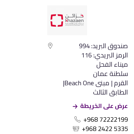
صندوق البريد: 994
الرمز البريدي: 116
ميناء الفحل
سلطنة عمان
القرم | مبنى Beach One|
الطابق الثالث
عرض على الخريطة
+968 72222199
+968 2422 5335