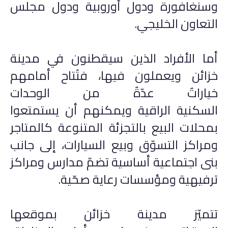
وسنغافورة ودول أوروبية ودول مجلس
التعاون الخليجي.
أما الأفراد الذين سيقطنون في مدينة
خزائن ويعملون فيها، فتُتاح أمامهم
خياراتٌ عدّةٌ من الوحدات
السكنية الراقية ويمكنهم أن يستمتعوا
بمحلات البيع بالتجزئة المتنوعة كالمتاجر
ومراكز التسوّق وبيع السيارات، إلى جانب
بنى اجتماعية أساسية تضمّ مدارس ومراكز
ترفيهية ومؤسسات رعاية صحّية.
تتميّز مدينة خزائن بموقعها