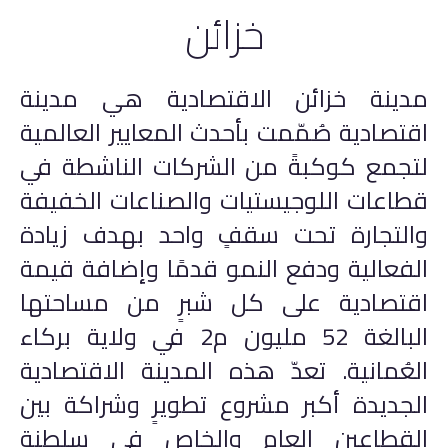
خزائن
المنطقة الحرة بصلالة
الخدمات
اللوجستية
مدينة خزائن الاقتصادية هي مدينة
أسياد إكسبريس
اقتصادية صُمّمت بأحدث المعايير العالمية
الخدمات العامة
لتجمع كوكبةً من الشركات الناشطة في
قطاعات اللوجيستيات والصناعات الخفيفة
أعمل معنا
والتجارة تحت سقفٍ واحد بهدف زيادة
الفعالية ودفع النمو قدمًا وإضافة قيمة
اقتصادية على كل شبرٍ من مساحتها
البالغة 52 مليون م2 في ولاية بركاء
العُمانية. تعدّ هذه المدينة الاقتصادية
الجديدة أكبر مشروع تطويرٍ وشراكة بين
القطاعين العام والخاص في سلطنة